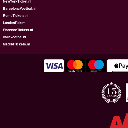
NewYorkTicket.nl
BarcelonaVoetbal.nl
RomeTickets.nl
LondenTicket
FlorenceTickets.nl
ItalieVoetbal.nl
MadridTickets.nl