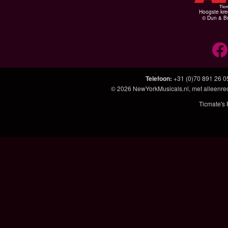
Hoogste kre
© Dun & Br
Telefoon
:
+31 (0)70 891 26 0
© 2026
NewYorkMusicals.nl
, met alleenre
Ticmate's 