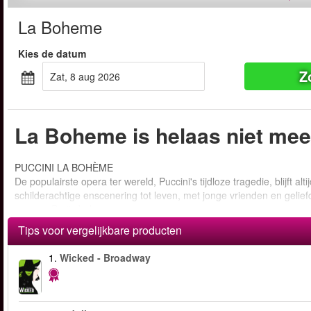
La Boheme
Kies de datum
Z
zat, 8 aug 2026
La Boheme is helaas niet mee
PUCCINI LA BOHÈME
De populairste opera ter wereld, Puccini's tijdloze tragedie, blijft alt
schilderachtige enscenering tot leven, met jonge vrienden en gelie
eeuwse Parijs beleven.
Tips voor vergelijkbare producten
1.
Wicked - Broadway