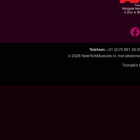
Hoogste kre
© Dun & Br
Telefoon
:
+31 (0)70 891 26 0
© 2026
NewYorkMusicals.nl
, met alleenre
Ticmate's 