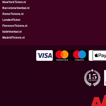
NewYorkTicket.nl
BarcelonaVoetbal.nl
RomeTickets.nl
LondenTicket
FlorenceTickets.nl
ItalieVoetbal.nl
MadridTickets.nl