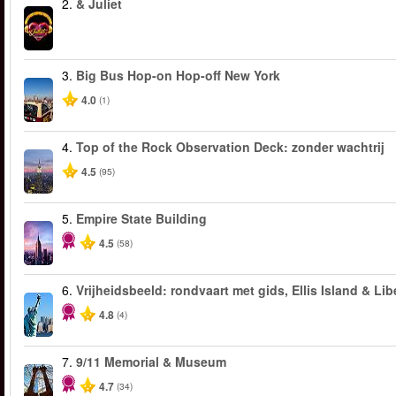
2.
& Juliet
3.
Big Bus Hop-on Hop-off New York
4.0
(1)
4.
Top of the Rock Observation Deck: zonder wachtrij
4.5
(95)
5.
Empire State Building
4.5
(58)
6.
Vrijheidsbeeld: rondvaart met gids, Ellis Island & Lib
4.8
(4)
7.
9/11 Memorial & Museum
4.7
(34)