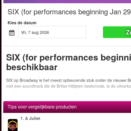
SIX (for performances beginning Jan 29
Kies de datum
Z
vri, 7 aug 2026
SIX (for performances beginni
beschikbaar
SIX op Broadway is het meest opbeurende stuk onder de nieuwe Brit
met een soundtrack die de Britse hitlijsten bestormde, is de uitve
Tips voor vergelijkbare producten
1.
& Juliet