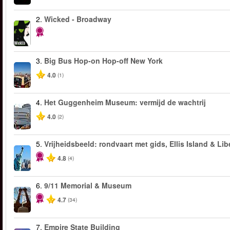
2.
Wicked - Broadway
3.
Big Bus Hop-on Hop-off New York
4.0
(1)
4.
Het Guggenheim Museum: vermijd de wachtrij
4.0
(2)
5.
Vrijheidsbeeld: rondvaart met gids, Ellis Island & Lib
4.8
(4)
6.
9/11 Memorial & Museum
4.7
(34)
7.
Empire State Building