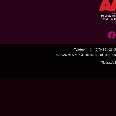
Hoogste kre
© Dun & Br
Telefoon
:
+31 (0)70 891 26 0
© 2026
NewYorkMusicals.nl
, met alleenre
Ticmate's 