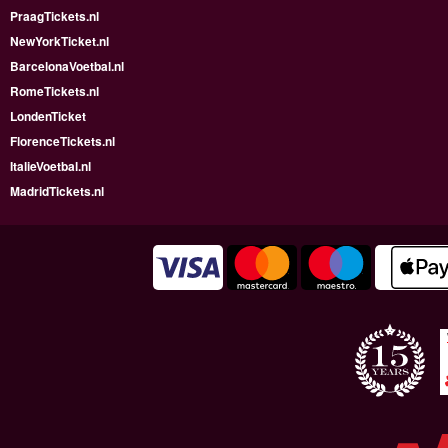
PraagTickets.nl
NewYorkTicket.nl
BarcelonaVoetbal.nl
RomeTickets.nl
LondenTicket
FlorenceTickets.nl
ItalieVoetbal.nl
MadridTickets.nl